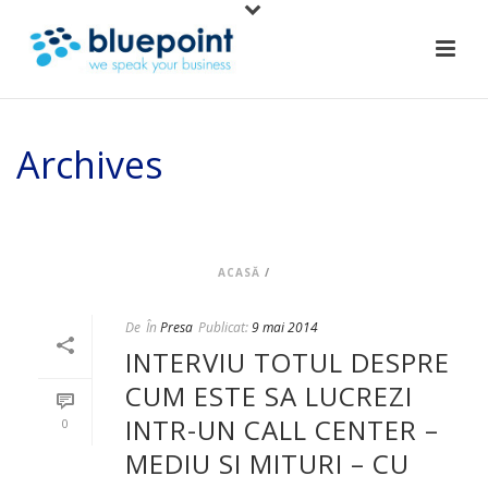
Archives
Arhiva lunară pentru: "mai, 2014"
ACASĂ
/
De
În
Presa
Publicat:
9 mai 2014
INTERVIU TOTUL DESPRE
CUM ESTE SA LUCREZI
INTR-UN CALL CENTER –
0
MEDIU SI MITURI – CU