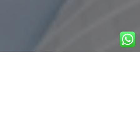
ADRESĂ BUCURESTI
Sos Oltenitei nr 87-99
Sector 4, Bucuresti
Tel: +4 021 529 15 00
Mobil: +4 0725 44 35 30
Fax: 021 529 15 95