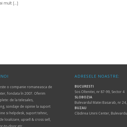
 mult [...]
 NOI
ADRESELE NOASTRE:
BUCURESTI
 este o companie romaneasca de
Sos Oltenitei, nr 87-99, Sector 4
nter, fondata în 2007. Oferim
SLOBOZIA
plete: de la telesales,
Bulevardul Matei Basarab, nr 24,
ing, sondaje de opinie la suport
BUZAU
oline si helpdesk, suport tehnic,
Clădirea Unirii Center, Bulevardu
 loializare, upsell & cross sell,
or-to-door etc.