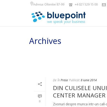
+4 021 529 15 00
Adresa: Oltenitei 87-99
Archives
Arhiva lunară pentru: "iunie, 2014"
De
În
Presa
Publicat:
8 iunie 2014
DIN CULISELE UNU
CENTER MANAGER 
0
Zvonuri despre munca intr-un call-ce