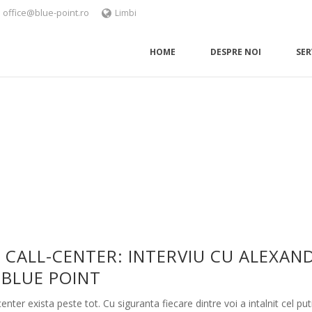
office@blue-point.ro
Limbi
HOME
DESPRE NOI
SER
I CALL-CENTER: INTERVIU CU ALEXAND
BLUE POINT
nter exista peste tot. Cu siguranta fiecare dintre voi a intalnit cel put