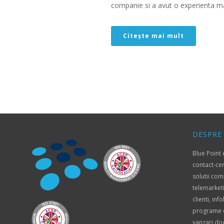
companie si a avut o experienta mai
Citește mai mult
DESPRE
Blue Point
contact-ce
solutii com
telemarket
clienti, inf
programe de
vanzari do