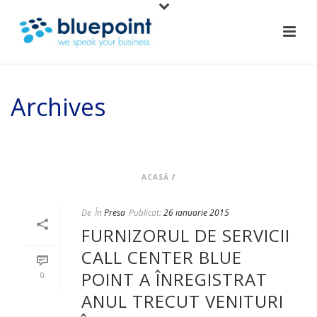
Archives
Arhiva lunară pentru: "ianuarie, 2015"
ACASĂ
/
De
În
Presa
Publicat:
26 ianuarie 2015
FURNIZORUL DE SERVICII
CALL CENTER BLUE
POINT A ÎNREGISTRAT
0
ANUL TRECUT VENITURI