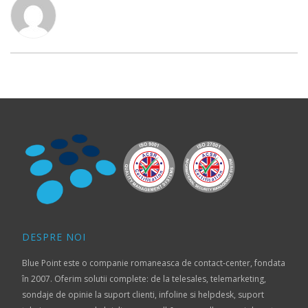
DESPRE NOI
Blue Point este o companie romaneasca de contact-center, fondata
în 2007. Oferim solutii complete: de la telesales, telemarketing,
sondaje de opinie la suport clienti, infoline si helpdesk, suport