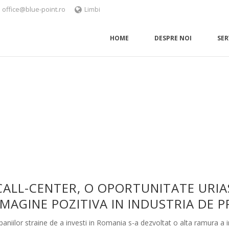
office@blue-point.ro
Limbi
HOME
DESPRE NOI
SER
CALL-CENTER, O OPORTUNITATE URIAS
MAGINE POZITIVA IN INDUSTRIA DE P
niilor straine de a investi in Romania s-a dezvoltat o alta ramura a indu