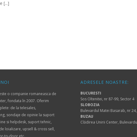
 [...]
 NOI
ADRESELE NOASTRE:
BUCURESTI
 este o companie romaneasca de
Sos Oltenitei, nr 87-99, Sector 4
nter, fondata în 2007. Oferim
SLOBOZIA
plete: de la telesales,
Bulevardul Matei Basarab, nr 24,
ing, sondaje de opinie la suport
BUZAU
oline si helpdesk, suport tehnic,
Clădirea Unirii Center, Bulevardu
 loializare, upsell & cross sell,
or-to-door etc.