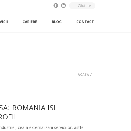
VICII
CARIERE
BLOG
CONTACT
ACASĂ
/
A: ROMANIA ISI
ROFIL
striei, cea a externalizarii serviciilor, astfel