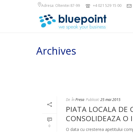
+4 021 529 15 00
Adresa: Oltenitei 87-99
Archives
Arhiva lunară pentru: "mai, 2015"
De
În
Presa
Publicat:
25 mai 2015
PIATA LOCALA DE 
CONSOLIDEAZA O I
0
O data cu cresterea apetitului compa