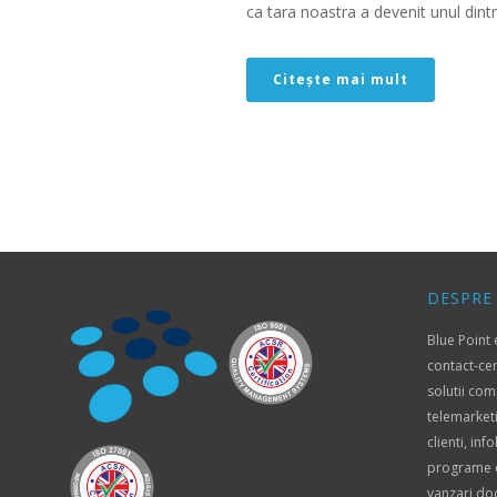
ca tara noastra a devenit unul dintre
Citește mai mult
DESPRE
Blue Point
contact-ce
solutii com
telemarket
clienti, inf
programe de
vanzari do