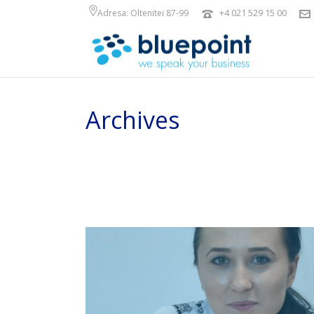
+4 021 529 15 00
Adresa: Oltenitei 87-99
Archives
Arhiva lunară pentru: "august, 2019"