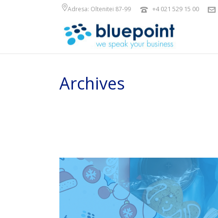
+4 021 529 15 00
Adresa: Oltenitei 87-99
Archives
Arhiva lunară pentru: "decembrie, 2020"