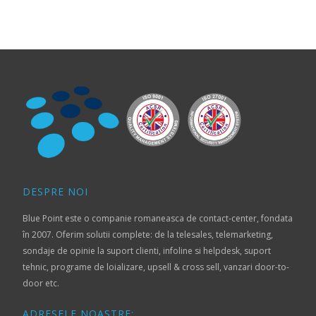
DESPRE NOI
Blue Point este o companie romaneasca de contact-center, fondata
în 2007. Oferim solutii complete: de la telesales, telemarketing,
sondaje de opinie la suport clienti, infoline si helpdesk, suport
tehnic, programe de loializare, upsell & cross sell, vanzari door-to-
door etc.
ADRESELE NOASTRE: