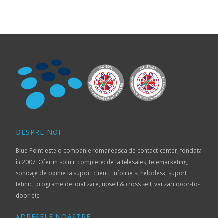
DESPRE NOI
Blue Point este o companie romaneasca de contact-center, fondata
în 2007. Oferim solutii complete: de la telesales, telemarketing,
sondaje de opinie la suport clienti, infoline si helpdesk, suport
tehnic, programe de loializare, upsell & cross sell, vanzari door-to-
door etc.
ADRESELE NOASTRE: