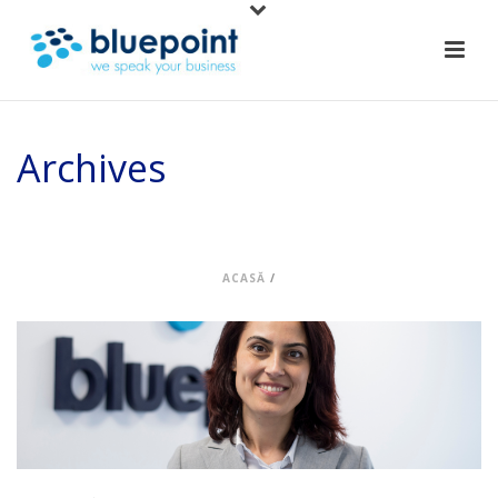
Archives
Arhiva lunară pentru: "iulie, 2022"
ACASĂ
/