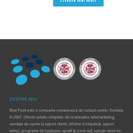
Citește mai mult
DESPRE NOI
Blue Point este o companie romaneasca de contact-center, fondata
în 2007. Oferim solutii complete: de la telesales, telemarketing,
sondaje de opinie la suport clienti, infoline si helpdesk, suport
tehnic, programe de loializare, upsell & cross sell, vanzari door-to-