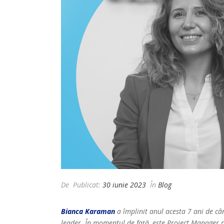
De
Publicat:
30 iunie 2023
În
Blog
Bianca Karaman
a împlinit anul acesta 7 ani de cân
leader. În momentul de față, este Project Manager pe