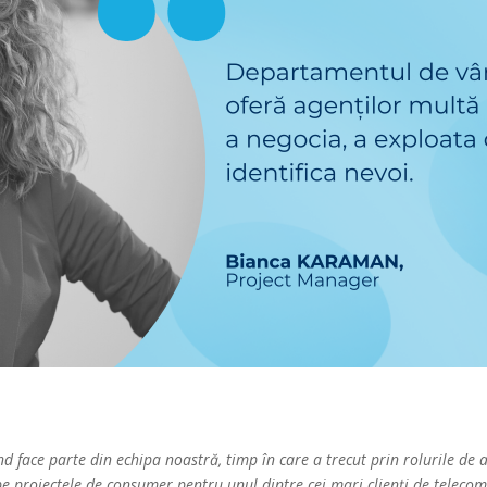
d face parte din echipa noastră, timp în care a trecut prin rolurile de a
 proiectele de consumer pentru unul dintre cei mari clienți de telecomun