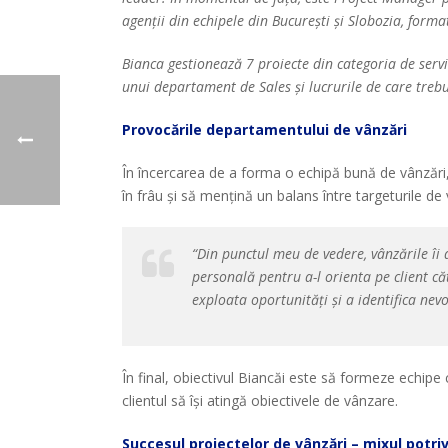
agenții din echipele din București și Slobozia, form
Bianca gestionează 7 proiecte din categoria de servi
unui departament de Sales și lucrurile de care treb
Provocările departamentului de vânzări
În încercarea de a forma o echipă bună de vânzări, B
în frâu și să mențină un balans între targeturile de
“Din punctul meu de vedere, vânzările îi 
personală pentru a-l orienta pe client că
exploata oportunități și a identifica nevo
În final, obiectivul Biancăi este să formeze echipe ca
clientul să își atingă obiectivele de vânzare.
Succesul proiectelor de vânzări – mixul potri