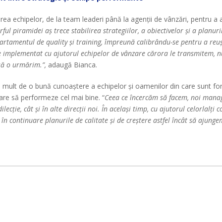
 echipelor, de la team leaderi până la agenții de vânzări, pentru a asig
ul piramidei aș trece stabilirea strategiilor, a obiectivelor și a planur
partamentul de quality și training, împreună calibrându-se pentru a reuș
fie implementat cu ajutorul echipelor de vânzare cărora le transmitem, nu
e să o urmărim.
”,
adaugă Bianca.
 mult de o bună cunoaștere a echipelor și oamenilor din care sunt fo
n care să performeze cel mai bine. “
Ceea ce încercăm să facem, noi manager
lecție, cât și în alte direcții noi. În același timp, cu ajutorul celorlalți
 continuare planurile de calitate și de creștere astfel încât să ajungem