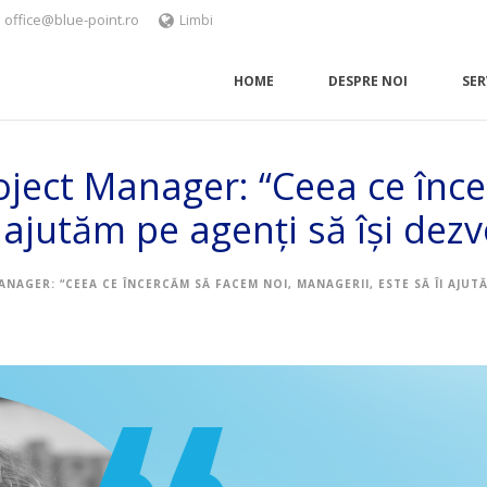
office@blue-point.ro
Limbi
HOME
DESPRE NOI
SER
ject Manager: “Ceea ce înce
 ajutăm pe agenți să își dezvo
AGER: “CEEA CE ÎNCERCĂM SĂ FACEM NOI, MANAGERII, ESTE SĂ ÎI AJUTĂM