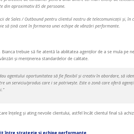
ate din aproximativ 85 de persoane.
cii de Sales / Outbound pentru clientul nostru de telecomunicații și, în 
uie să țină cont în formarea unei echipe de vânzări performante.
ianca trebuie să fie atentă la abilitatea agenților de a se mula pe nevo
 vânzări și menținerea standardelor de calitate.
dau agentului oportunitatea să fie flexibil și creativ în abordare, să id
tre un serviciu/produs care i se potrivește
.
Este o zonă care oferă agenți
i.”
re înțeleg și ating nevoile clientului, astfel încât clientul final să achi
vit între strategie și echipe performante