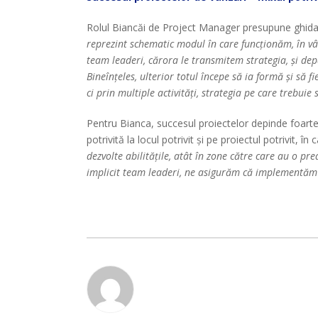
Rolul Biancăi de Project Manager presupune ghidarea
reprezint schematic modul în care funcționăm, în vârf
team leaderi, cărora le transmitem strategia, și de
Bineînțeles, ulterior totul începe să ia formă și să 
ci prin multiple activități, strategia pe care trebui
Pentru Bianca, succesul proiectelor depinde foarte
potrivită la locul potrivit și pe proiectul potrivit, î
dezvolte abilitățile, atât în zone către care au o predi
implicit team leaderi, ne asigurăm că implementăm în