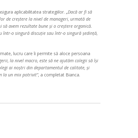
ura aplicabilitatea strategiilor. „
Dacă ar fi să
ilor de creștere la nivel de manageri, urmată de
i să avem rezultate bune și o creștere organică.
 într-o singură discuție sau într-o singură ședință,
rmate, lucru care îi permite să aloce persoana
ii, la nivel macro, este să ne ajutăm colegii să își
 colegi ai noștri din departamentul de calitate, și
 la un mix potrivit”,
a completat Bianca.