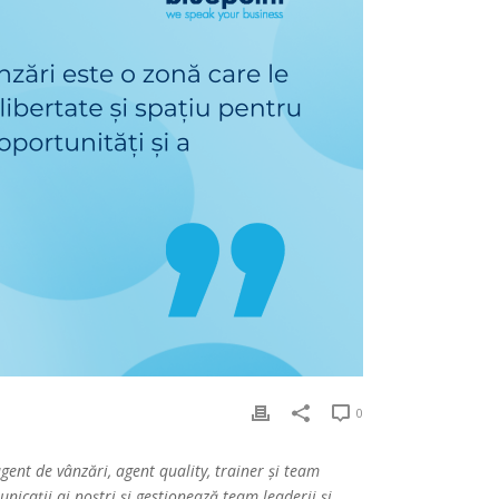
0
gent de vânzări, agent quality, trainer și team
icații ai noștri și gestionează team leaderii și