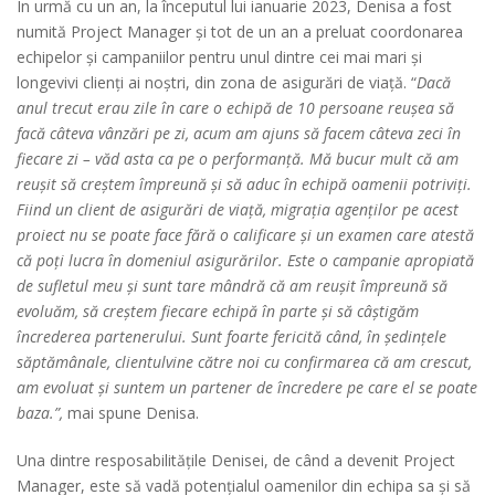
În urmă cu un an, la începutul lui ianuarie 2023, Denisa a fost
numită Project Manager și tot de un an a preluat coordonarea
echipelor și campaniilor pentru unul dintre cei mai mari și
longevivi clienți ai noștri, din zona de asigurări de viață. “
Dacă
anul trecut erau zile în care o echipă de 10 persoane reușea să
facă câteva vânzări pe zi, acum am ajuns să facem câteva zeci în
fiecare zi – văd asta ca pe o performanță. Mă bucur mult că am
reușit să creștem împreună și să aduc în echipă oamenii potriviți.
Fiind un client de asigurări de viață, migrația agenților pe acest
proiect nu se poate face fără o calificare și un examen care atestă
că poți lucra în domeniul asigurărilor. Este o campanie apropiată
de sufletul meu și sunt tare mândră că am reușit împreună să
evoluăm, să creștem fiecare echipă în parte și să câștigăm
încrederea partenerului. Sunt foarte fericită când, în ședințele
săptămânale, clientulvine către noi cu confirmarea că am crescut,
am evoluat și suntem un partener de încredere pe care el se poate
baza.
”,
mai spune Denisa.
Una dintre resposabilitățile Denisei, de când a devenit Project
Manager, este să vadă potențialul oamenilor din echipa sa și să