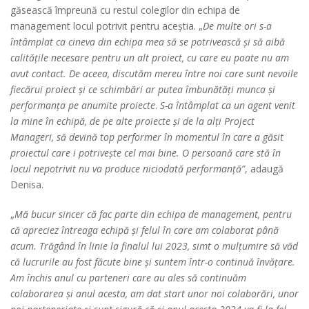
găsească împreună cu restul colegilor din echipa de
management locul potrivit pentru aceștia. „
De multe ori s-a
întâmplat ca cineva din echipa mea să se potrivească și să aibă
calitățile necesare pentru un alt proiect, cu care eu poate nu am
avut contact. De aceea, discutăm mereu între noi care sunt nevoile
fiecărui proiect și ce schimbări ar putea îmbunătăți munca și
performanța pe anumite proiecte
.
S-a întâmplat ca un agent venit
la mine în echipă, de pe alte proiecte și de la alți Project
Manageri, să devină top performer în momentul în care a găsit
proiectul care i potrivește cel mai bine. O persoană care stă în
locul nepotrivit nu va produce niciodată performanță
”
, adaugă
Denisa.
„
Mă bucur sincer că fac parte din echipa de management, pentru
că apreciez întreaga echipă și felul în care am colaborat până
acum. Trăgând în linie la finalul lui 2023, simt o mulțumire să văd
că lucrurile au fost făcute bine și suntem într-o continuă învățare.
Am închis anul cu parteneri care au ales să continuăm
colaborarea și anul acesta, am dat start unor noi colaborări, unor