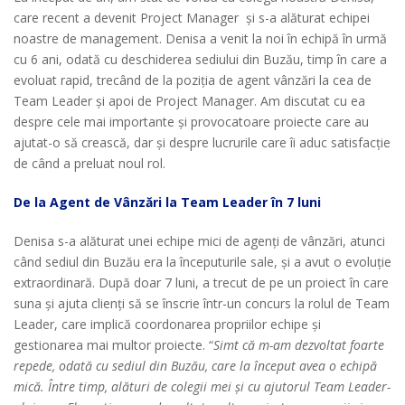
care recent a devenit Project Manager și s-a alăturat echipei
noastre de management. Denisa a venit la noi în echipă în urmă
cu 6 ani, odată cu deschiderea sediului din Buzău, timp în care a
evoluat rapid, trecând de la poziția de agent vânzări la cea de
Team Leader și apoi de Project Manager. Am discutat cu ea
despre cele mai importante și provocatoare proiecte care au
ajutat-o să crească, dar și despre lucrurile care îi aduc satisfacție
de când a preluat noul rol.
De la Agent de Vânzări la Team Leader în 7 luni
Denisa s-a alăturat unei echipe mici de agenți de vânzări, atunci
când sediul din Buzău era la începuturile sale, și a avut o evoluție
extraordinară. După doar 7 luni, a trecut de pe un proiect în care
suna și ajuta clienți să se înscrie într-un concurs la rolul de Team
Leader, care implică coordonarea propriilor echipe și
gestionarea mai multor proiecte. “
Simt că m-am dezvoltat foarte
repede, odată cu sediul din Buzău, care la început avea o echipă
mică. Între timp, alături de colegii mei și cu ajutorul Team Leader-