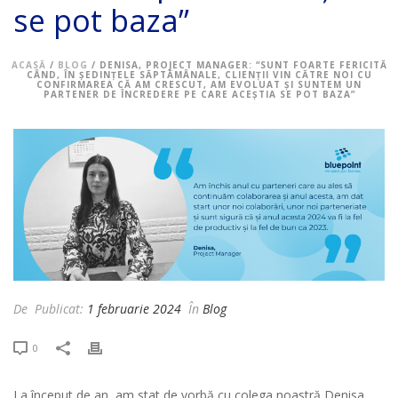
se pot baza”
ACASĂ
/
BLOG
/ DENISA, PROJECT MANAGER: “SUNT FOARTE FERICITĂ
CÂND, ÎN ȘEDINȚELE SĂPTĂMÂNALE, CLIENȚII VIN CĂTRE NOI CU
CONFIRMAREA CĂ AM CRESCUT, AM EVOLUAT ȘI SUNTEM UN
PARTENER DE ÎNCREDERE PE CARE ACEȘTIA SE POT BAZA”
De
Publicat:
1 februarie 2024
În
Blog
0
La început de an, am stat de vorbă cu colega noastră Denisa,