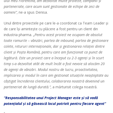
ului meu Florentina, am dezvoltat multe proiecte, campanii și
parteneriate, care acum sunt gestionate de echipe de zeci de
oameni”,
ne-a spus Denisa.
Unul dintre proiectele pe care le-a coordonat ca Team Leader și
de care își amintește cu plăcere a fost pentru un client din
industria pharma. „
Pentru acest proiect ne ocupam de absolut
toate ramurile – vânzări, partea de inbound, partea de gestionare
colete, retururi internaționale, dar și gestionarea relației dintre
client și Poșta Română, pentru care am funcționat ca punct de
legătură. Este un proiect care a început cu 2-3 agenți și în scurt
timp s-a dezvoltat atât de mult încât a fost nevoie să alocăm 20
de agenți de vânzări. Modul nostru de lucru, proactivitatea,
implicarea și modul în care am gestionat situațiile neașteptate au
câștigat încrederea clientului, colaborarea noastră devenind un
parteneriat de lungă durată.”,
a mărturisit colega noastră.
“
Responsabilitatea unui Project Manager este și să vadă
potențialul și să găsească locul potrivit pentru fiecare agent”