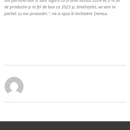
noi parteneriate și sunt sigură că și anul acesta 2024 va fi la fel
de productiv și la fel de bun ca 2023 și, bineînțeles, va veni la
pachet cu noi provocări.”,
ne-a spus în încheiere Denisa.