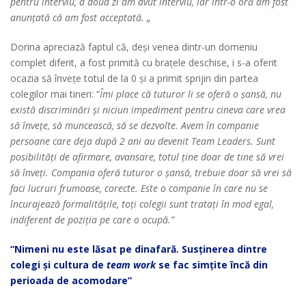
pentru interviu, a doua zi am avut interviu, iar într-o oră am fost
anunțată că am fost acceptată. „
Dorina apreciază faptul că, deși venea dintr-un domeniu
complet diferit, a fost primită cu brațele deschise, i s-a oferit
ocazia să învețe totul de la 0 și a primit sprijin din partea
colegilor mai tineri: “
Îmi place că tuturor li se oferă o șansă, nu
există discriminări și niciun impediment pentru cineva care vrea
să învețe, să muncească, să se dezvolte.
Avem în companie
persoane care deja după 2 ani au devenit Team Leaders. Sunt
posibilități de afirmare, avansare, totul ține doar de tine să vrei
să înveți. Compania oferă tuturor o șansă, trebuie doar să vrei să
faci lucruri frumoase, corecte. Este o companie în care nu se
încurajează formalitățile, toți colegii sunt tratați în mod egal,
indiferent de poziția pe care o ocupă.”
“Nimeni nu este lăsat pe dinafară. Susținerea dintre
colegi și cultura de
team work
se fac simțite încă din
perioada de acomodare”