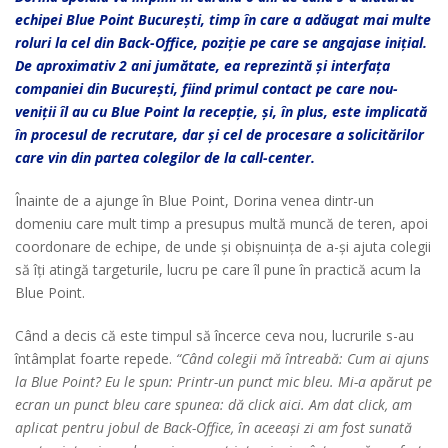
echipei Blue Point București, timp în care a adăugat mai multe
roluri la cel din Back-Office, poziție pe care se angajase inițial.
De aproximativ 2 ani jumătate, ea reprezintă și interfața
companiei din București, fiind primul contact pe care nou-
veniții îl au cu Blue Point la recepție, și, în plus, este implicată
în procesul de recrutare, dar și cel de procesare a solicitărilor
care vin din partea colegilor de la call-center.
Înainte de a ajunge în Blue Point, Dorina venea dintr-un
domeniu care mult timp a presupus multă muncă de teren, apoi
coordonare de echipe, de unde și obișnuința de a-și ajuta colegii
să îți atingă targeturile, lucru pe care îl pune în practică acum la
Blue Point.
Când a decis că este timpul să încerce ceva nou, lucrurile s-au
întâmplat foarte repede.
“Când colegii mă întreabă
: Cum ai ajuns
la Blue Point? Eu le spun: Printr-un punct mic bleu. Mi-a apărut pe
ecran un punct bleu care spunea: dă click aici. Am dat click, am
aplicat pentru jobul de Back-Office, în aceeași zi am fost sunată