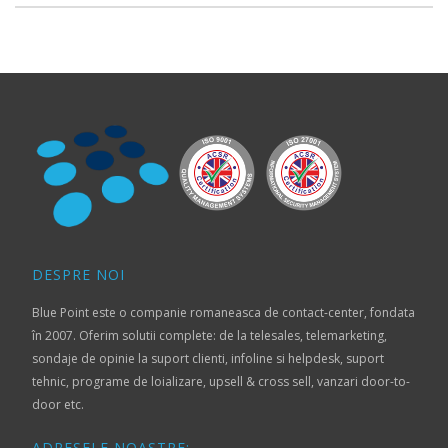
DESPRE NOI
Blue Point este o companie romaneasca de contact-center, fondata
în 2007. Oferim solutii complete: de la telesales, telemarketing,
sondaje de opinie la suport clienti, infoline si helpdesk, suport
tehnic, programe de loializare, upsell & cross sell, vanzari door-to-
door etc.
ADRESELE NOASTRE: