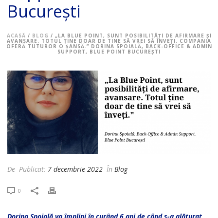
București
ACASĂ
/
BLOG
/ „LA BLUE POINT, SUNT POSIBILITĂȚI DE AFIRMARE ȘI
AVANSARE. TOTUL ȚINE DOAR DE TINE SĂ VREI SĂ ÎNVEȚI. COMPANIA
OFERĂ TUTUROR O ȘANSĂ.” DORINA SPOIALĂ, BACK-OFFICE & ADMIN
SUPPORT, BLUE POINT BUCUREȘTI
De
Publicat:
7 decembrie 2022
În
Blog
0
Dorina Spoială va împlini în curând 6 ani de când s-a alăturat