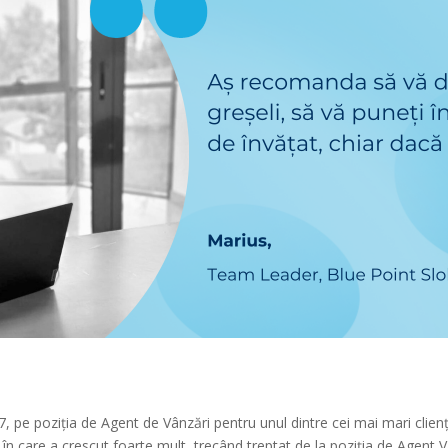
17, pe poziția de Agent de Vânzări pentru unul dintre cei mai mari clienț
în care a crescut foarte mult, trecând treptat de la poziția de Agent V