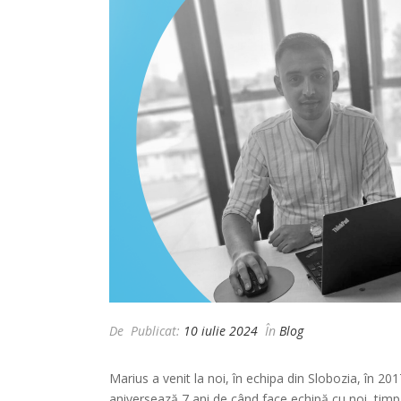
De
Publicat:
10 iulie 2024
În
Blog
Marius a venit la noi, în echipa din Slobozia, în 20
aniversează 7 ani de când face echipă cu noi, timp 