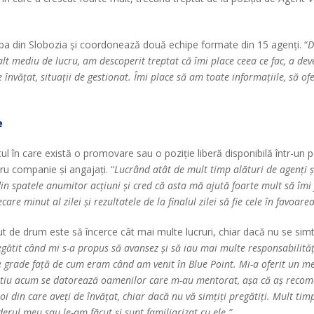
a din Slobozia și coordonează două echipe formate din 15 agenți. “
D
 alt mediu de lucru, am descoperit treptat că îmi place ceea ce fac, a de
nvățat, situații de gestionat. Îmi place să am toate informațiile, să ofer
e
ul în care există o promovare sau o poziție liberă disponibilă într-
ru companie și angajați. “
Lucrând atât de mult timp alături de agenți 
in spatele anumitor acțiuni și cred că asta mă ajută foarte mult să îmi
care minut al zilei și rezultatele de la finalul zilei să fie cele în favoar
t de drum este să încerce cât mai multe lucruri, chiar dacă nu se simt
tit când mi s-a propus să avansez și să iau mai multe responsabilități.
grade față de cum eram când am venit în Blue Point. Mi-a oferit un me
e știu acum se datorează oamenilor care m-au mentorat, așa că aș recoman
noi din care aveți de învățat, chiar dacă nu vă simțiți pregătiți. Mult t
rul meu sau le-am făcut și sunt familiarizat cu ele.”