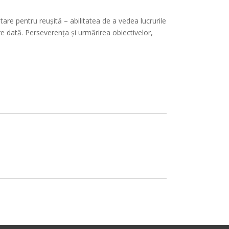
are pentru reușită – abilitatea de a vedea lucrurile
are dată. Perseverența și urmărirea obiectivelor,