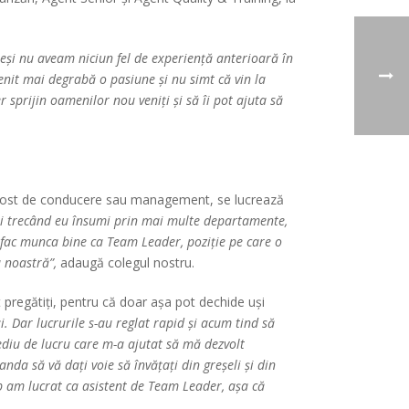
eși nu aveam niciun fel de experiență anterioară în
venit mai degrabă o pasiune și nu simt că vin la
 sprijin oamenilor nou veniți și să îi pot ajuta să
un post de conducere sau management, se lucrează
și trecând eu însumi prin mai multe departamente,
 fac munca bine ca Team Leader, poziție pe care o
ea noastră”,
adaugă colegul nostru.
 pregătiți, pentru că doar așa pot dechide uși
 Dar lucrurile s-au reglat rapid și acum tind să
diu de lucru care m-a ajutat să mă dezvolt
da să vă dați voie să învățați din greșeli și din
imp am lucrat ca asistent de Team Leader, așa că