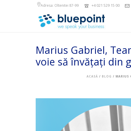
+4 021 529 15 00
Adresa: Oltenitei 87-99
Marius Gabriel, Tea
voie să învățați din g
ACASĂ
/
BLOG
/ MARIUS 