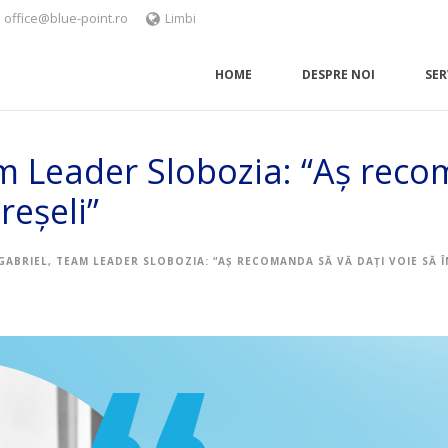
office@blue-point.ro
Limbi
HOME
DESPRE NOI
SER
m Leader Slobozia: “Aș reco
reșeli”
GABRIEL, TEAM LEADER SLOBOZIA: “AȘ RECOMANDA SĂ VĂ DAȚI VOIE SĂ Î