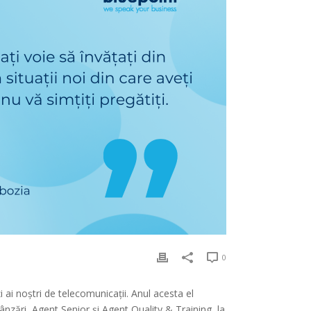
0
i ai noștri de telecomunicații. Anul acesta el
ânzări, Agent Senior și Agent Quality & Training, la