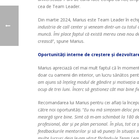
cea de Team Leader.
Din martie 2024, Marius este Team Leader în echip
industria de call center și veneam dintr-un cu totul
muncă. Îmi place faptul că există mereu ceva nou de î
crească
”, spune Marius.
Oportunități interne de creștere și dezvoltar
Marius apreciază cel mai mult faptul că în moment
doar cu oamenii din interior, un lucru sănătos pent
am ajuns să înțeleg modul de gândire și motivația d
ocup de trei luni. Încerc să gestionez cât mai bine fie
Recomandarea lui Marius pentru cei aflați la începu
către noi oportunități. “
Eu nu mă simțeam deloc pregă
meargă spre bine. Simt că m-am schimbat la 180 de 
profesional, dar și pe plan personal. În plus, tot c
feedbackurile mentorilor și să vă puneți în situații 
multe lucruri deja le-am văzut făcându-le Team Leade