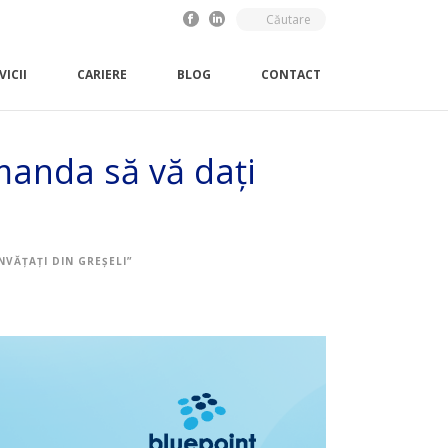
VICII
CARIERE
BLOG
CONTACT
manda să vă dați
NVĂȚAȚI DIN GREȘELI”