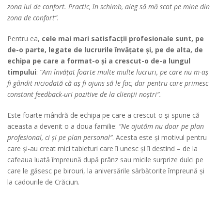
zona lui de confort. Practic, în schimb, aleg să mă scot pe mine din
zona de confort”.
Pentru ea,
cele mai mari satisfacții profesionale sunt, pe
de-o parte, legate de lucrurile învățate și, pe de alta, de
echipa pe care a format-o și a crescut-o de-a lungul
timpului
:
”Am învățat foarte multe multe lucruri, pe care nu m-aș
fi gândit niciodată că aș fi ajuns să le fac, dar pentru care primesc
constant feedback-uri pozitive de la clienții noștri”.
Este foarte mândră de echipa pe care a crescut-o și spune că
aceasta a devenit o a doua familie:
”Ne ajutăm nu doar pe plan
profesional, ci și pe plan personal”
. Acesta este și motivul pentru
care și-au creat mici tabieturi care îi unesc și îi destind – de la
cafeaua luată împreună după prânz sau micile surprize dulci pe
care le găsesc pe birouri, la aniversările sărbătorite împreună și
la cadourile de Crăciun.