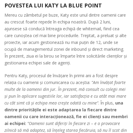
POVESTEA LUI KATY LA BLUE POINT
Mereu cu zâmbetul pe buze, Katy este unul dintre oamenii care
au crescut foarte repede în echipa noastră. După 2 luni,
ajunsese să conducă întreaga echipă de whitemail, fiind cea
care cunoștea cel mai bine procedurile. Treptat, a preluat și alte
proiecte, iar acum gestionează nu mai puțin de 12, unde se
ocupă de managementul zonei de inbound și direct marketing.
În prezent, ziua ei la birou se împarte între solicitările clienților și
gestionarea echipei sale de agenți.
Pentru Katy, procesul de învățare în primii ani a fost despre
relația cu oamenii și comunicarea cu aceștia:
”Am învățat foarte
multe de la oamenii din jur. În prezent, mă consult cu colegii mei
și pun în aplicare sugestiile lor, iar satisfacția e cu atât mai mare
cu cât simt că și echipa mea crește odată cu mine”
. În plus,
una
dintre prioritățile ei este adaptarea la fiecare dintre
oamenii cu care interacționează, fie ei clienți sau membri
ai echipei:
”Oamenii sunt diferiți în fiecare zi – e o provocare
zilnică să mă adaptez, să înțeleg starea fiecăruia, să nu îl scot din