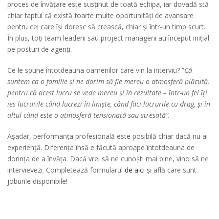
proces de învățare este susținut de toată echipa, iar dovadă stă
chiar faptul că există foarte multe oportunități de avansare
pentru cei care își doresc să crească, chiar și într-un timp scurt.
În plus, toți team leaderii sau project managerii au început inițial
pe posturi de agenți.
Ce le spune întotdeauna oamenilor care vin la interviu? ”
Că
suntem ca o familie și ne dorim să fie mereu o atmosferă plăcută,
pentru că acest lucru se vede mereu și în rezultate – într-un fel îți
ies lucrurile când lucrezi în liniște, când faci lucrurile cu drag, și în
altul când este o atmosferă tensionată sau stresată”.
Așadar, performanța profesională este posibilă chiar dacă nu ai
experiență. Diferența însă e făcută aproape întotdeauna de
dorința de a învăța. Dacă vrei să ne cunoști mai bine, vino să ne
intervievezi. Completează formularul
de aici
și află care sunt
joburile disponibile!