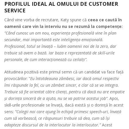
PROFILUL IDEAL AL OMULUI DE CUSTOMER
SERVICE
Când vine vorba de recrutare, Katy spune că
ceea ce caută în
oamenii care vin la interviu nu se rezumă la competențe:
”Când cunosc un om nou, experiența profesională vine în plan
secundar, mai importantă este inteligența emoțională.
Profesional, totul se învață – luăm oamenii noi de la zero, dar
trebuie să avem o bază. Iar baza e reprezentată de skill-urile
personale, de cum interacționează cu ceilalți”.
Atitudinea pozitivă este primul semn că un candidat va face față
provocărilor: ”
Eu întotdeauna zâmbesc, iar dacă omul respectiv
îmi răspunde la fel, cu un zâmbet sincer, e clar că se va integra.
Trebuie să fie orientat către clienți, pentru că dacă nu are empatie
și dorința sinceră de a ajuta, nu se va potrivi acestui job”
. Apoi,
skill-urile profesionale se învață, dacă există și o dorință în acest
sens:
”Colegii noi care ajung în echipă primesc speech-uri, învață
cum să vorbească, ce răspunsuri trebuie să dea, cum să își
adapteze discursul de la interlocutor la interlocutor.”
Acest