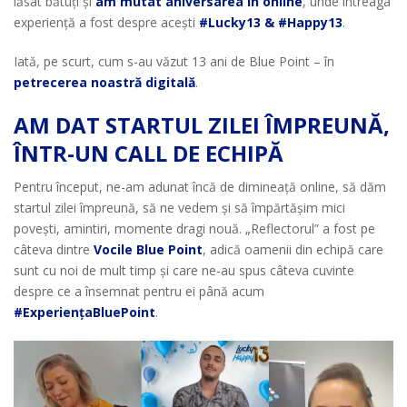
lăsat bătuți și
am mutat aniversarea în online
, unde întreaga
experiență a fost despre acești
#Lucky13 & #Happy13
.
Iată, pe scurt, cum s-au văzut 13 ani de Blue Point – în
petrecerea noastră digitală
.
AM DAT STARTUL ZILEI ÎMPREUNĂ,
ÎNTR-UN CALL DE ECHIPĂ
Pentru început, ne-am adunat încă de dimineață online, să dăm
startul zilei împreună, să ne vedem și să împărtășim mici
povești, amintiri, momente dragi nouă. „Reflectorul” a fost pe
câteva dintre
Vocile Blue Point
, adică oamenii din echipă care
sunt cu noi de mult timp și care ne-au spus câteva cuvinte
despre ce a însemnat pentru ei până acum
#ExperiențaBluePoint
.