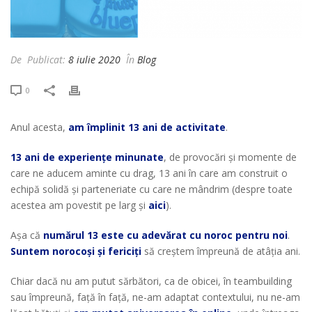
De
Publicat:
8 iulie 2020
În
Blog
0
Anul acesta,
am împlinit 13 ani de activitate
.
13 ani de experiențe minunate
, de provocări și momente de
care ne aducem aminte cu drag, 13 ani în care am construit o
echipă solidă și parteneriate cu care ne mândrim (despre toate
acestea am povestit pe larg și
aici
).
Așa că
numărul 13 este cu adevărat cu noroc pentru noi
.
Suntem norocoși și fericiți
să creștem împreună de atâția ani.
Chiar dacă nu am putut sărbători, ca de obicei, în teambuilding
sau împreună, față în față, ne-am adaptat contextului, nu ne-am