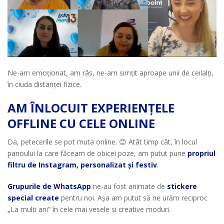
Ne-am emoționat, am râs, ne-am simțit aproape unii de ceilalți,
în ciuda distanței fizice.
AM ÎNLOCUIT EXPERIENȚELE
OFFLINE CU CELE ONLINE
Da, petecerile se pot muta online. 😊 Atât timp cât, în locul
panoului la care făceam de obicei poze, am putut pune
propriul
filtru de Instagram, personalizat și festiv
.
Grupurile de WhatsApp
ne-au fost animate de
stickere
special create
pentru noi. Așa am putut să ne urăm reciproc
„La mulți ani” în cele mai vesele și creative moduri.