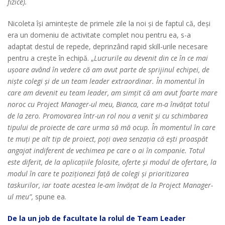
fizice).
Nicoleta își amintește de primele zile la noi și de faptul că, deși
era un domeniu de activitate complet nou pentru ea, s-a
adaptat destul de repede, deprinzând rapid skill-urile necesare
pentru a crește în echipă. „
Lucrurile au devenit din ce în ce mai
ușoare având în vedere că am avut parte de sprijinul echipei, de
niște colegi și de un team leader extraordinar. În momentul în
care am devenit eu team leader, am simțit că am avut foarte mare
noroc cu Project Manager-ul meu, Bianca, care m-a învățat totul
de la zero. Promovarea într-un rol nou a venit și cu schimbarea
tipului de proiecte de care urma să mă ocup. În momentul în care
te muți pe alt tip de proiect, poți avea senzația că ești proaspăt
angajat indiferent de vechimea pe care o ai în companie. Totul
este diferit, de la aplicațiile folosite, oferte și modul de ofertare, la
modul în care te poziționezi față de colegi și prioritizarea
taskurilor, iar toate acestea le-am învățat de la Project Manager-
ul meu
”
,
spune ea.
De la un job de facultate la rolul de Team Leader