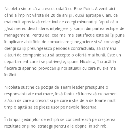
Nicoleta simte că a crescut odată cu Blue Point. A venit aici
când a împlinit vârsta de 20 de ani și , după aproape 6 ani, cel
mai mult apreciază colectivul de colegi minunați și faptul că a
găsit mereu deschidere, înțelegere și sprijin din partea echipei de
management. Pentru ea, cea mai mai satisfacție este să își pună
în aplicare abilitățile de comunicare și negociere și să convingă
clienții să își prelungească perioada contractuală, să rămână
alături de companie sau să accepte o ofertă mai bună. Este un
departament care i se potrivește, spune Nicoleta, întrucât în
fiecare zi apar noi provocări și noi situațiii cu care nu s-a mai
întâlnit.
Nicoleta susține că poziția de Team leader presupune o
responsabilitate mai mare, însă faptul că lucrează cu oameni
alături de care a crescut și pe care îi știe deja de foarte mult
timp o ajută să se plieze ușor pe nevoile fiecăruia.
În timpul ședințelor de echipă se concentrează pe creșterea
rezultatelor și noi strategii pentru a le obține. În schimb,