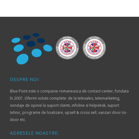
DESPRE NOI
Blue Point este o companie romaneasca de contact-center, fondata
în 2007. Oferim solutii complete: de la telesales, telemarketing,
sondaje de opinie la suport clienti, infoline si helpdesk, suport
tehnic, programe de loializare, upsell & cross sell, vanzari door-to-
door etc.
ADRESELE NOASTRE: