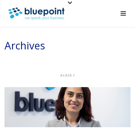
Archives
Arhiva etichetelor pentru: 15 anii de activitate; violeta rosu
ACASĂ
/