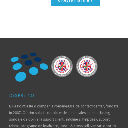
Citește mai mult
DESPRE NOI
Blue Point este o companie romaneasca de contact-center, fondata
în 2007. Oferim solutii complete: de la telesales, telemarketing,
sondaje de opinie la suport clienti, infoline si helpdesk, suport
tehnic, programe de loializare, upsell & cross sell, vanzari door-to-