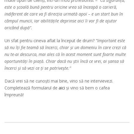
multe tipuri de clienți, într-un mod profesionist –
”Cu siguranță,
este o școală bună pentru oricine vrea să înceapă o carieră,
indiferent de care va fi direcția urmată apoi – e un start bun în
câmpul muncii, iar abilitățile deprinse aici îi vor fi de ajutor
oricând după”.
Un sfat pentru cineva aflat la început de drum?
”Important este
să nu îți fie teamă să încerci, chiar și un domeniu în care crezi că
nu te-ai descurca, mai ales că în acest moment sunt foarte multe
oportunități în piață. Chiar dacă nu știi încă ce vrei, ai șansa să
încerci și să vezi ce ți se potrivește.”
Dacă vrei să ne cunoști mai bine, vino să ne intervievezi.
Completează formularul de
aici
și vino să bem o cafea
împreună!