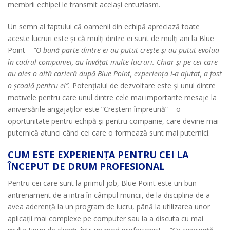
membrii echipei le transmit același entuziasm.
Un semn al faptului că oamenii din echipă apreciază toate
aceste lucruri este și că mulți dintre ei sunt de mulți ani la Blue
Point –
”O bună parte dintre ei au putut crește și au putut evolua
în cadrul companiei, au învățat multe lucruri. Chiar și pe cei care
au ales o altă carieră după Blue Point, experiența i-a ajutat, a fost
o școală pentru ei”.
Potențialul de dezvoltare este și unul dintre
motivele pentru care unul dintre cele mai importante mesaje la
aniversările angajaților este ”Creștem împreună” – o
oportunitate pentru echipă și pentru companie, care devine mai
puternică atunci când cei care o formează sunt mai puternici.
CUM ESTE EXPERIENȚA PENTRU CEI LA
ÎNCEPUT DE DRUM PROFESIONAL
Pentru cei care sunt la primul job, Blue Point este un bun
antrenament de a intra în câmpul muncii, de la disciplina de a
avea aderență la un program de lucru, până la utilizarea unor
aplicații mai complexe pe computer sau la a discuta cu mai