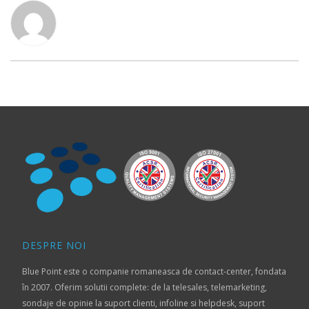
DESPRE NOI
Blue Point este o companie romaneasca de contact-center, fondata
în 2007. Oferim solutii complete: de la telesales, telemarketing,
sondaje de opinie la suport clienti, infoline si helpdesk, suport