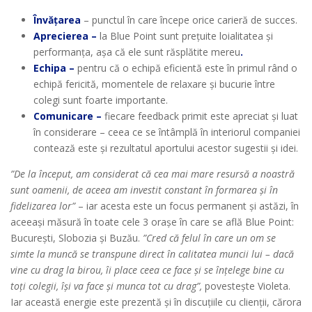
Învățarea
– punctul în care începe orice carieră de succes.
Aprecierea –
la Blue Point sunt prețuite loialitatea și
performanța, așa că ele sunt răsplătite mereu
.
Echipa –
pentru că o echipă eficientă este în primul rând o
echipă fericită, momentele de relaxare și bucurie între
colegi sunt foarte importante.
Comunicare –
fiecare feedback primit este apreciat și luat
în considerare – ceea ce se întâmplă în interiorul companiei
contează este și rezultatul aportului acestor sugestii și idei.
”De la început, am considerat că cea mai mare resursă a noastră
sunt oamenii, de aceea am investit constant în formarea și în
fidelizarea lor”
– iar acesta este un focus permanent și astăzi, în
aceeași măsură în toate cele 3 orașe în care se află Blue Point:
București, Slobozia și Buzău.
”Cred că felul în care un om se
simte la muncă se transpune direct în calitatea muncii lui – dacă
vine cu drag la birou, îi place ceea ce face și se înțelege bine cu
toți colegii, își va face și munca tot cu drag”,
povestește Violeta.
Iar această energie este prezentă și în discuțiile cu clienții, cărora