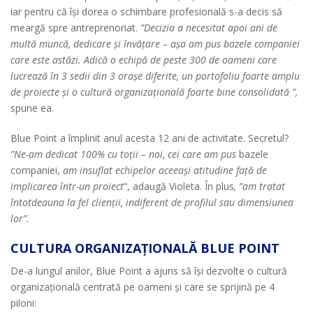
iar pentru că își dorea o schimbare profesională s-a decis să
meargă spre antreprenoriat.
”Decizia a necesitat apoi ani de
multă muncă, dedicare și învățare – așa am pus bazele companiei
care este astăzi. Adică o echipă de peste 300 de oameni care
lucrează în 3 sedii din 3 orașe diferite, un portofoliu foarte amplu
de proiecte și o cultură organizațională foarte bine consolidată ”,
spune ea.
Blue Point a împlinit anul acesta 12 ani de activitate. Secretul?
”Ne-am dedicat 100% cu toții – noi, cei care am pus
bazele
companiei,
am insuflat echipelor aceeași atitudine față de
implicarea într-un proiect
”, adaugă Violeta. În plus
, ”am tratat
întotdeauna la fel clienții, indiferent de profilul sau dimensiunea
lor”.
CULTURA ORGANIZAȚIONALĂ BLUE POINT
De-a lungul anilor, Blue Point a ajuns să își dezvolte o cultură
organizațională centrată pe oameni și care se sprijină pe 4
piloni: