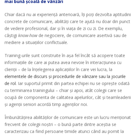
mai bună școală de vânzări
Chiar dacă nu ai experiență anterioară, îți poți dezvolta aptitudini
concrete de comunicare, abilități care te ajută nu doar din punct
de vedere profesional, dar și în viața de zi cu zi. De exemplu,
câștigi
know-how
de negociere, de comunicare asertivă sau de
mediere a situațiilor conflictuale.
Training-urile sunt construite în așa fel încât să acopere toate
informațiile de care ai putea avea nevoie în interacțiunea cu
clienții – de la înțelegerea aplicațiilor în care vei lucra, la
elementele de discurs și procedurile de vânzare sau la jocurile
de rol
. Iar suportul primit din partea echipei nu se oprește odată
cu terminarea trainingului – chiar și apoi, atât colegii care se
ocupă de componenta de calitatea apelurilor, cât și teamleaderii
și agenții seniori acordă timp agenților noi.
Îmbunătățirea abilităților de comunicare este un lucru menționat
frecvent de colegii noștri – o bună parte dintre aceștia se
caracterizau ca fiind persoane timide atunci când au pornit la