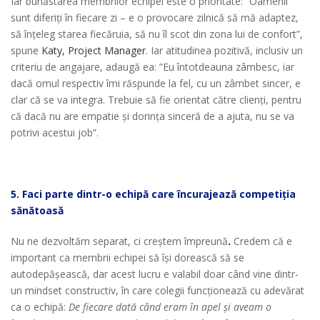
Iar bunăstarea membrilor echipei este o prioritate: ”Oamenii
sunt diferiți în fiecare zi – e o provocare zilnică să mă adaptez,
să înțeleg starea fiecăruia, să nu îl scot din zona lui de confort”,
spune
Katy, Project Manager
. Iar atitudinea pozitivă, inclusiv un
criteriu de angajare, adaugă ea: ”Eu întotdeauna zâmbesc, iar
dacă omul respectiv îmi răspunde la fel, cu un zâmbet sincer, e
clar că se va integra. Trebuie să fie orientat către clienți, pentru
că dacă nu are empatie și dorința sinceră de a ajuta, nu se va
potrivi acestui job”.
5. Faci parte dintr-o echipă care încurajează competiția
sănătoasă
Nu ne dezvoltăm separat, ci creștem împreună
.
Credem că e
important ca membrii echipei să își dorească să se
autodepășească, dar acest lucru e valabil doar când vine dintr-
un mindset constructiv, în care colegii funcționează cu adevărat
ca o echipă:
De fiecare dată când eram în apel și aveam o