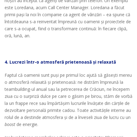
noștri au început ca agenți de vânzări prin telefon. Un exemplu
este Loredana, acum Call Center Manager. Loredana a făcut
primii pași la noi în companie ca agent de vânzări – ea spune că
întotdeauna s-a reinventat împreună cu oamenii și proiectele de
care s-a ocupat, fiind o transformare continuă: în fiecare clipă,
oră, lună, an.
4. Lucrezi într-o atmosferă prietenoasă și relaxată
Faptul că oamenii sunt puși pe primul loc ajută să găsești mereu
o atmosferă relaxată și prietenoasă: ne distrăm împreună la
teambuilding-ul anual sau la petrecerea de Crăciun, ne începem
ziua cu o surpriză dulce pe care o găsim pe birou, stăm de vorbă
la un frappe rece sau împărtășim lucrurile învățate din cărțile de
dezvoltare personală primite cadou. Toate activitățile interne au
rolul de a destinde atmosfera și de a înveseli ziua de lucru cu un
boost
de energie.